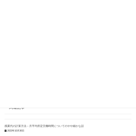
一口に整理解雇といっても，それが法的に許されるものと
いえるかどうかは，会社の規模，業態，経営体力，人員削
減の規模など，現実の会社の実情も踏まえて詳細に検討す
る必要があります。しかし，上記４要素を思い浮かべたと
き，「今回の整理解雇は，なんだか４要素を満たしていな
いような気がする…」と感じられた方がいるかもしれませ
ん。
もし，ご自身に降りかかった整理解雇の話に疑問があるの
であれば，一度弁護士に相談してみた方がよいのではない
でしょうか。
関連記事
残業代の計算方法－月平均所定労働時間についてのやや細かな話
2023年10月30日