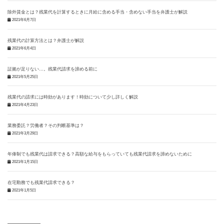
除外賃金とは？残業代を計算するときに月給に含める手当・含めない手当を弁護士が解説
2021年6月7日
残業代の計算方法とは？弁護士が解説
2021年6月4日
証拠が足りない…。残業代請求を諦める前に
2021年5月25日
残業代の請求には時効があります！時効について少し詳しく解説
2021年4月23日
業務委託？労働者？その判断基準は？
2021年3月29日
年俸制でも残業代は請求できる？高額な給与をもらっていても残業代請求を諦めないために
2021年1月15日
在宅勤務でも残業代請求できる？
2021年1月5日